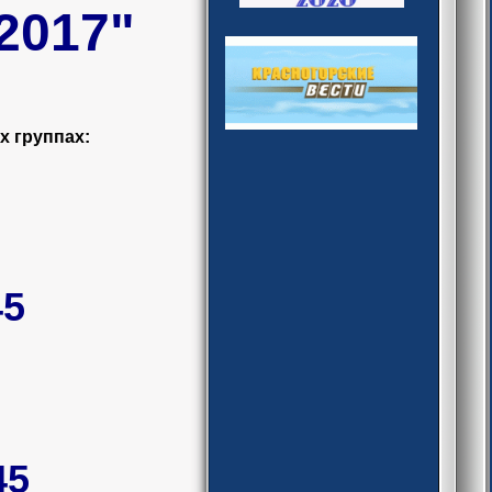
2017"
 группах:
45
45