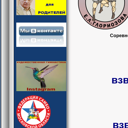
Соревно
взв
взве