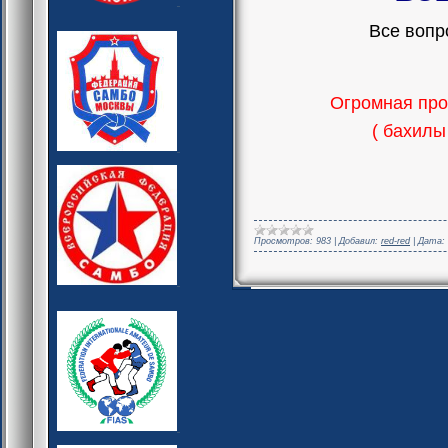
Все вопр
Огромная прос
( бахилы
Просмотров:
983
|
Добавил:
red-red
|
Дата: