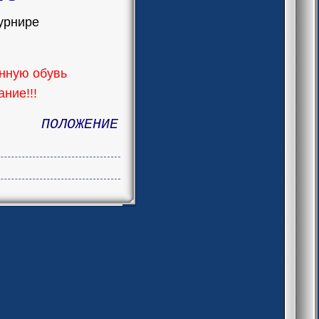
урнире
енную обувь
ние!!!
ПОЛОЖЕНИЕ