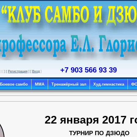
+7 903 566 93 39
] [
] [
Регистрация
] [
Вход
]
Боевое самбо
ММА
Тренажёрный зал
Худ.гимнастика
Ф
22 января 2017 г
ТУРНИР ПО ДЗЮДО