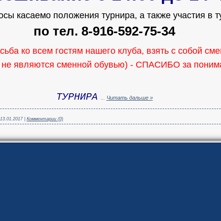
осы касаемо положения турнира, а также участия в т
по тел. 8-916-592-75-34
ьба ко всем гостям нашего клуба,
взять с собой см
 не являются сменной обувью) - СПАСИБО за понима
ТУРНИРА
...
Читать дальше »
13.01.2017
|
Комментарии (0)