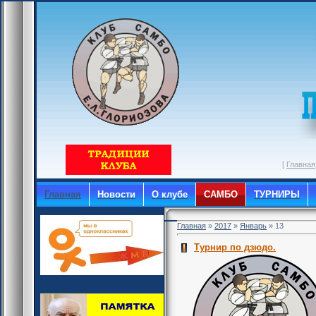
[
Главная
Главная
Новости
О клубе
САМБО
ТУРНИРЫ
Главная
»
2017
»
Январь
»
13
Турнир по дзюдо.