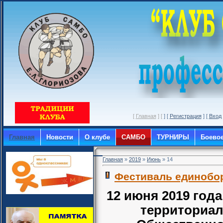
[
Главная
] [
] [
Регистрация
] [
Вход
Главная
Новости
О клубе
САМБО
ТУРНИРЫ
Боево
Главная
»
2019
»
Июнь
»
14
Фестиваль единобор
12 июня 2019 год
территориал