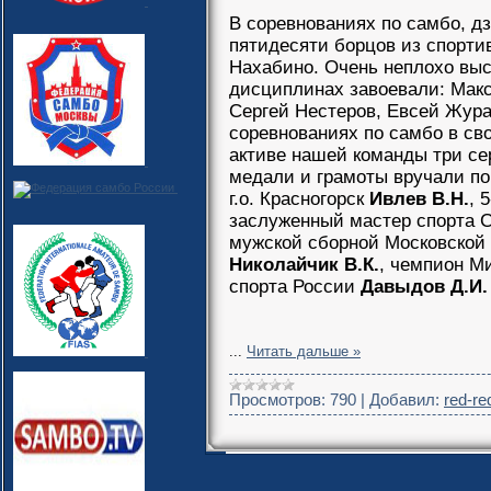
В соревнованиях по самбо, д
пятидесяти борцов из спорти
Нахабино. Очень неплохо выс
дисциплинах завоевали: Макс
Сергей Нестеров, Евсей Жура
соревнованиях по самбо в сво
активе нашей команды три се
медали и грамоты вручали по
г.о. Красногорск
Ивлев В.Н.
, 
заслуженный мастер спорта
мужской сборной Московской 
Николайчик В.К.
, чемпион М
спорта России
Давыдов Д.И.
...
Читать дальше »
Просмотров:
790
|
Добавил:
red-re