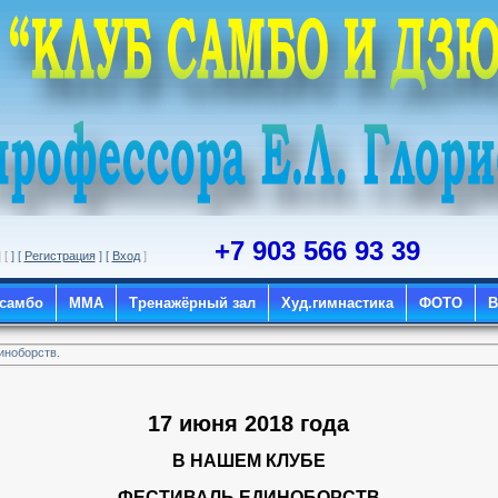
+7 903 566 93 39
] [
] [
Регистрация
] [
Вход
]
 самбо
ММА
Тренажёрный зал
Худ.гимнастика
ФОТО
иноборств.
17 июня 2018 года
В НАШЕМ КЛУБЕ
ФЕСТИВАЛЬ ЕДИНОБОРСТВ