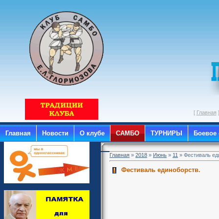
[
Главная
Главная
Новости
О клубе
САМБО
ТУРНИРЫ
Боевое
Главная
»
2018
»
Июнь
»
11
» Фестиваль ед
Фестиваль единоборств.