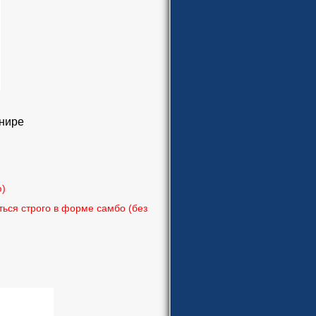
рнире
ю)
ться
строго в форме самбо
(без