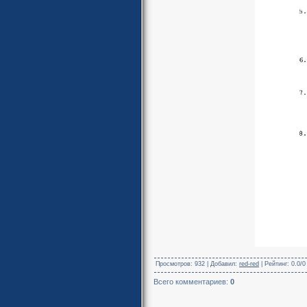
Просмотров
: 932 |
Добавил
:
red-red
|
Рейтинг
:
0.0
/
0
Всего комментариев
:
0