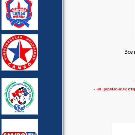
Все 
-
- на церемониях открыти