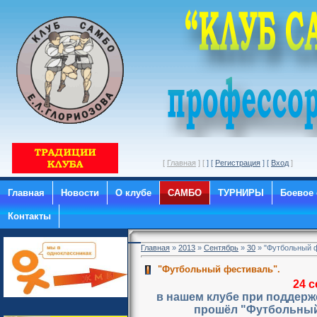
[
Главная
] [
] [
Регистрация
] [
Вход
Главная
Новости
О клубе
САМБО
ТУРНИРЫ
Боевое
Контакты
Главная
»
2013
»
Сентябрь
»
30
» "Футбольный ф
"Футбольный фестиваль".
24 с
в нашем клубе при поддерж
прошёл "Футбольный 