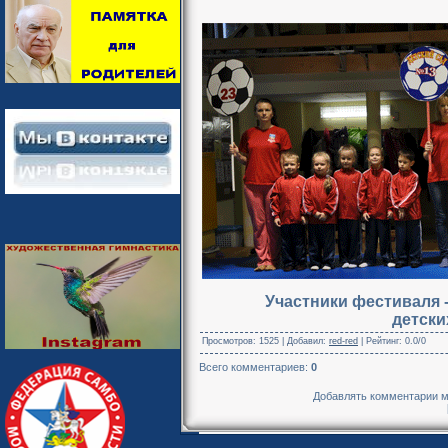
Участники фестиваля 
детски
Просмотров
: 1525 |
Добавил
:
red-red
|
Рейтинг
:
0.0
/
0
Всего комментариев
:
0
Добавлять комментарии м