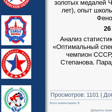
золотых медалей Ч
лет), опыт шко
Фено
26
Анализ статисти
«Оптимальный спек
чемпион СССР,
Степанова. Пар
Просмотров
: 1101 |
До
Всего комментариев
:
0
Добавлять комме