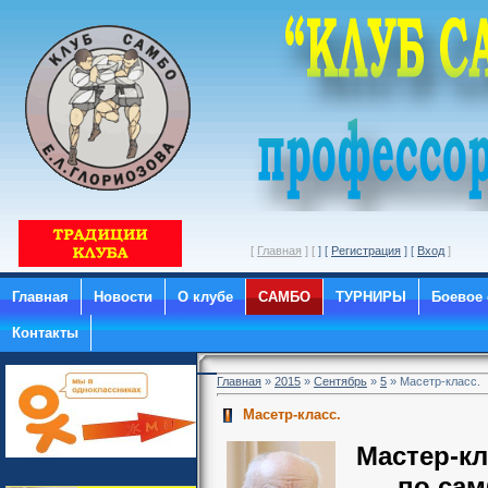
[
Главная
] [
] [
Регистрация
] [
Вход
Главная
Новости
О клубе
САМБО
ТУРНИРЫ
Боевое
Контакты
Главная
»
2015
»
Сентябрь
»
5
» Масетр-класс.
Масетр-класс.
Мастер-кл
по сам