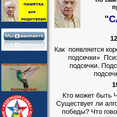
п
"С
12
Как появляется ко
подсечки» Псих
подсечки. Подс
подсеч
1
Кто может быть 
Существует ли алг
победы? Что гово