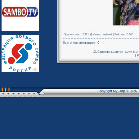
Просмотров
: 1632 |
Добавил
:
red-red
|
Рейтинг
:
0.0
/
0
Всего комментариев
:
0
Добавлять комментарии могу
[
Р
Copyright MyCorp © 2026