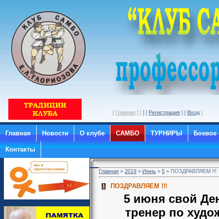
[
Главная
] [
] [
Регистрация
] [
Вход
Главная
Новости
О клубе
САМБО
ТУРНИРЫ
Боевое
Контакты
Главная
»
2019
»
Июнь
»
5
» ПОЗДРАВЛЯЕМ !!!
ПОЗДРАВЛЯЕМ !!!
5 июня свой Де
тренер по худо