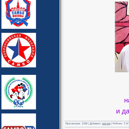
н
и д
Просмотров
: 2348 |
Добавил
:
red-red
|
Рейтинг
:
5.0
/