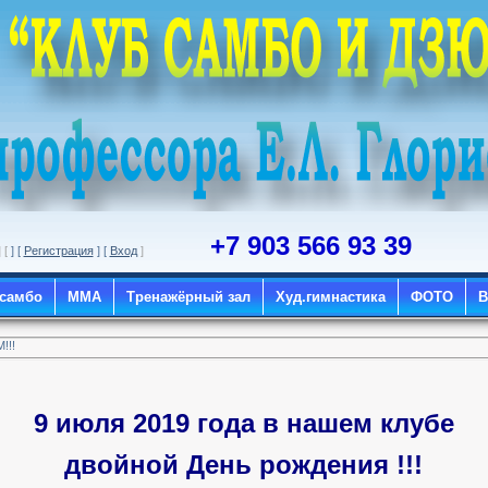
+7 903 566 93 39
] [
] [
Регистрация
] [
Вход
]
 самбо
ММА
Тренажёрный зал
Худ.гимнастика
ФОТО
!!!
9 июля 2019 года в нашем клубе
двойной
День рождения !!!