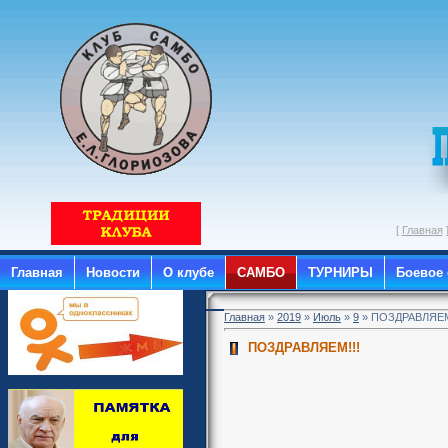
[
Главная
Главная
Новости
О клубе
САМБО
ТУРНИРЫ
Боевое
Главная
»
2019
»
Июль
»
9
» ПОЗДРАВЛЯЕМ
ПОЗДРАВЛЯЕМ!!!