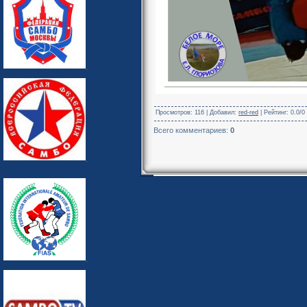
Просмотров
: 116 |
Добавил
:
red-red
|
Рейтинг
:
0.0
/
0
Всего комментариев
:
0