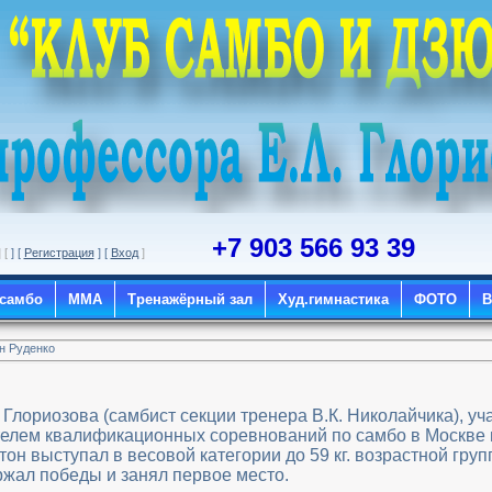
+7 903 566 93 39
] [
] [
Регистрация
] [
Вход
]
 самбо
ММА
Тренажёрный зал
Худ.гимнастика
ФОТО
н Руденко
 Глориозова (самбист секции тренера В.К. Николайчика), уч
ителем квалификационных соревнований по самбо в Москве 
н выступал в весовой категории до 59 кг. возрастной групп
ержал победы и занял первое место.