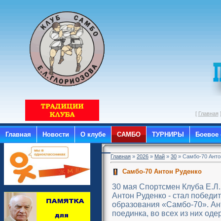
[
Главная
Главная
Новости
О клубе
САМБО
ТУРНИРЫ
Боевое
Главная
»
2026
»
Май
»
30
» Самбо-70 Анто
Самбо-70 Антон Руденко
30 мая Спортсмен Клуба Е.Л.
Антон Руденко - стал побед
образования «Самбо-70». Анто
поединка, во всех из них од