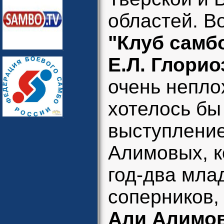
областей. В
"Клуб самб
Е.Л. Глорио
очень непло
хотелось бы
выступление
Алимовых, к
год-два мла
соперников,
Али Алимо