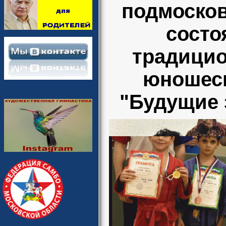
подмоско
состо
традицио
юношеск
"Будущие 