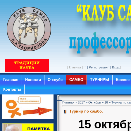
[
Главная
] [
] [
Регистрация
] [
Вход
Главная
Новости
О клубе
САМБО
ТУРНИРЫ
Боевое
Контакты
Главная
»
2017
»
Октябрь
»
16
» Турнир по са
Турнир по самбо.
15 октяб