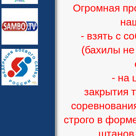
Огромная про
наш
- взять с 
(бахилы не
- на церем
закрытия 
соревновани
строго в форм
штанов,