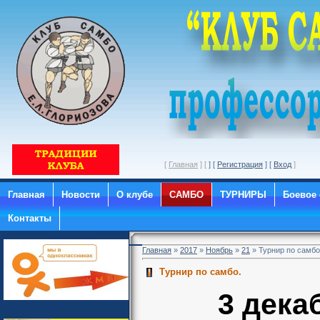
[
Главная
] [
] [
Регистрация
] [
Вход
Главная
Новости
О клубе
САМБО
ТУРНИРЫ
Боевое
Контакты
Главная
»
2017
»
Ноябрь
»
21
» Турнир по самбо
Турнир по самбо.
3 дека