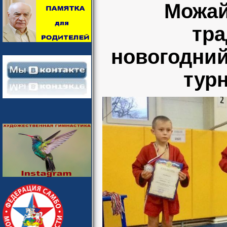
Можай
тр
новогодни
тур