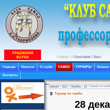
[
Главная
] [
] [
Регистрация
] [
Вход
Главная
Новости
О клубе
САМБО
ТУРНИРЫ
Боевое
Контакты
Главная
»
2017
»
Декабрь
»
28
» Турнир по самб
Турнир по самбо.
28 дека