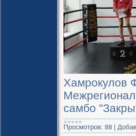
Хамрокулов Ф
Межрегиональ
самбо "Закры
Просмотров:
88
|
Добав