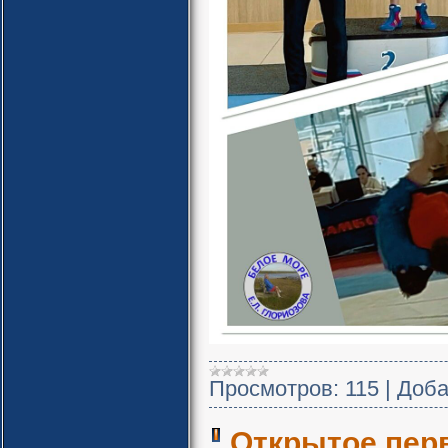
Просмотров:
115
|
Доба
Открытое пер