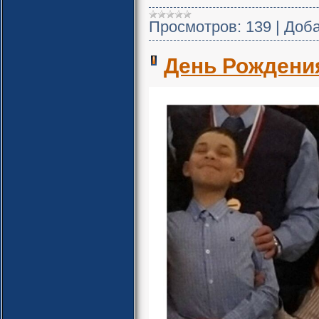
Просмотров:
139
|
Доба
День Рождения