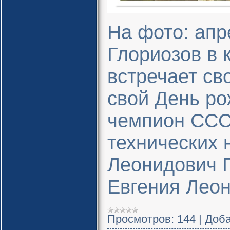
На фото: апре
Глориозов в 
встречает сво
свой День ро
чемпион ССС
технических 
Леонидович 
Евгения Леон
Просмотров:
144
|
Доба