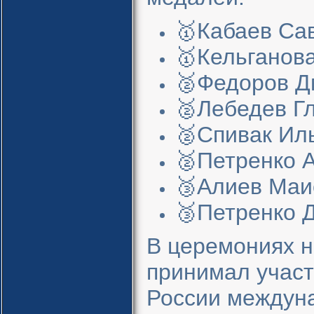
🥇Кабаев Сав
🥇Кельганова
🥈Федоров Д
🥈Лебедев Гл
🥈Спивак Иль
🥈Петренко А
🥉Алиев Маис
🥉Петренко Д
В церемониях н
принимал участ
России междуна