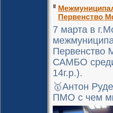
Межмуниципал
Первенство М
7 марта в г.
межмуниципа
Первенство М
САМБО среди
14г.р.).
🥇Антон Руде
ПМО с чем мы