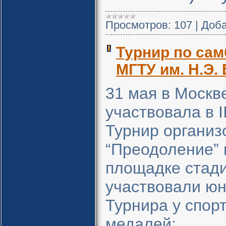
Просмотров:
107
|
Доба
Турнир по сам
МГТУ им. Н.Э.
31 мая в Москв
участвовала в I
Турнир органи
“Преодоление” 
площадке стади
участвовали юн
Турнира у спор
медалей: