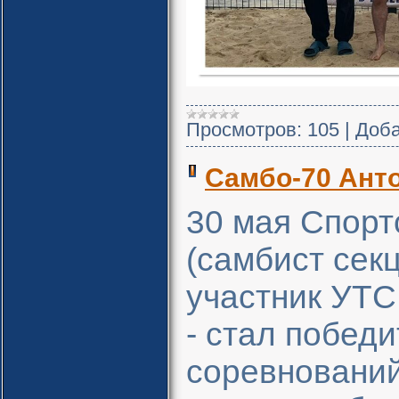
Просмотров:
105
|
Доба
Самбо-70 Ант
30 мая Спорт
(самбист секц
участник УТС
- стал побед
соревнований