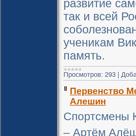
развитие сам
так и всей Р
соболезнован
ученикам Вик
память.
Просмотров:
293
|
Доба
Первенство Мо
Алешин
Спортсмены К
– Артём Алёш