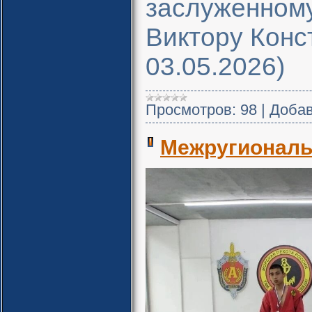
заслуженному
Виктору Конст
03.05.2026)
Просмотров:
98
|
Добав
Межругиональ