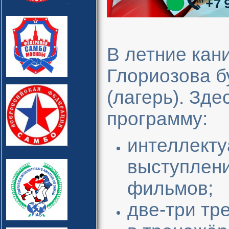
В летние кан
Глориозова б
(лагерь). Зд
программу:
интеллекту
выступлени
фильмов;
две-три тр