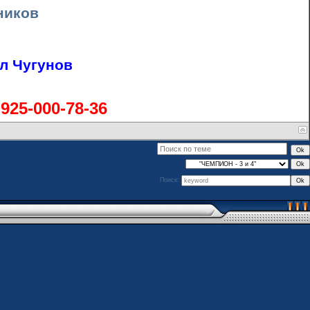
ников
л Чугунов
-925-000-78-36
Поиск: