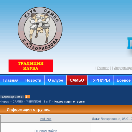
[
Главная
] [
Информация
Главная
Новости
О клубе
САМБО
ТУРНИРЫ
Боевое
1
Страница
1
из
1
Форум
»
САМБО
»
"ЧЕМПИОН - 3 и 4"
»
Информация о группе.
Информация о группе.
red-red
Дата: Воскресенье, 05.01.
Генерал-майор