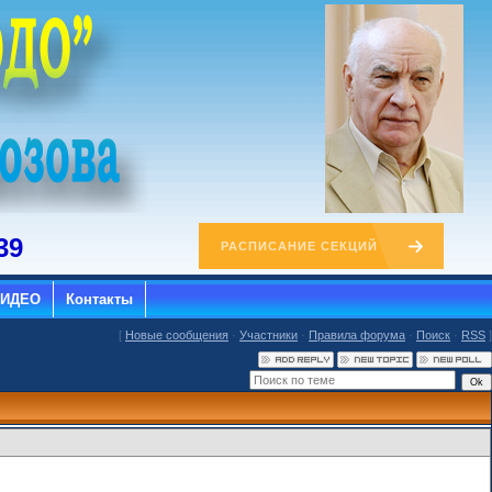
39
РАСПИСАНИЕ СЕКЦИЙ
ВИДЕО
Контакты
[
Новые сообщения
·
Участники
·
Правила форума
·
Поиск
·
RSS
]