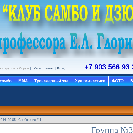
+7 903 566 93 
 о группе. - Форум
] [
Регистрация
] [
Вход
]
 самбо
ММА
Тренажёрный зал
Худ.гимнастика
ФОТО
2014, 09:05 | Сообщение #
1
Группа №3