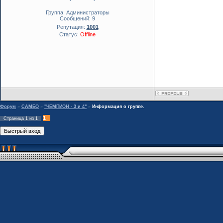
Группа: Администраторы
Сообщений:
9
Репутация:
1001
Статус:
Offline
Форум
»
САМБО
»
"ЧЕМПИОН - 3 и 4"
»
Информация о группе.
1
Страница
1
из
1