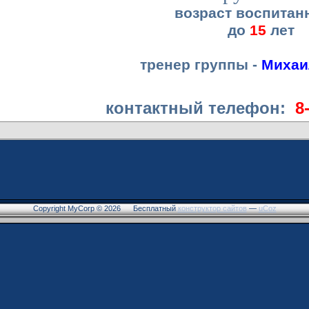
возраст воспитан
до
15
лет
тренер группы -
Михаи
контактный телефон:
8
Copyright MyCorp © 2026
Бесплатный
конструктор сайтов
—
uCoz