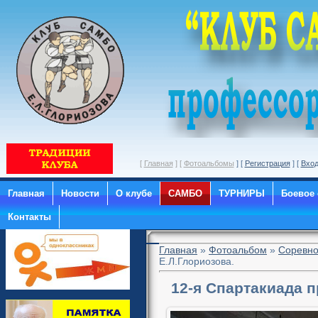
[
Главная
] [
Фотоальбомы
] [
Регистрация
] [
Вхо
Главная
Новости
О клубе
САМБО
ТУРНИРЫ
Боевое
Контакты
Главная
»
Фотоальбом
»
Соревно
Е.Л.Глориозова.
12-я Спартакиада 