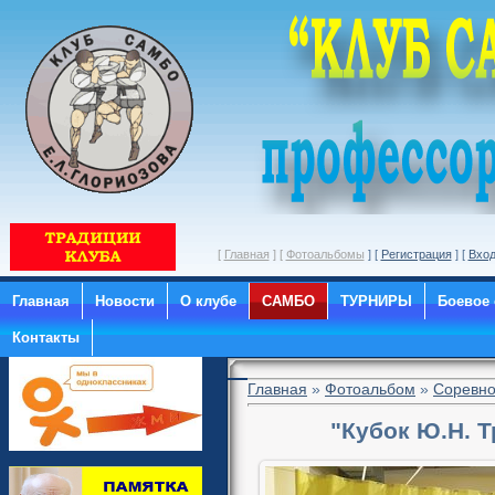
[
Главная
] [
Фотоальбомы
] [
Регистрация
] [
Вхо
Главная
Новости
О клубе
САМБО
ТУРНИРЫ
Боевое
Контакты
Главная
»
Фотоальбом
»
Соревно
"Кубок Ю.Н. 