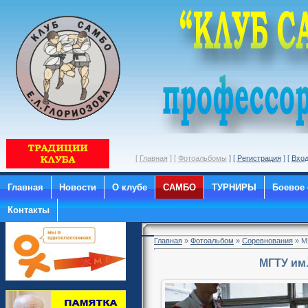
[
Главная
] [
Фотоальбомы
] [
Регистрация
] [
Вхо
Главная
Новости
О клубе
САМБО
ТУРНИРЫ
Боевое
Контакты
Главная
»
Фотоальбом
»
Соревнования
» М
МГТУ им.