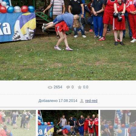
2654
0
0.0
В реальном размере
1600x1071
/ 291.9Kb
Добавлено
17.08.2014
red-red