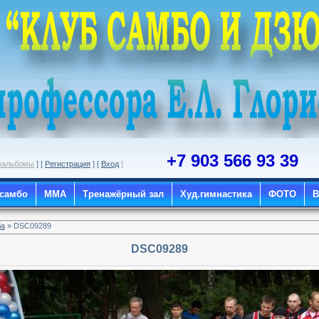
+7 903 566 93 39
оальбомы
] [
Регистрация
] [
Вход
]
 самбо
ММА
Тренажёрный зал
Худ.гимнастика
ФОТО
ба
» DSC09289
DSC09289