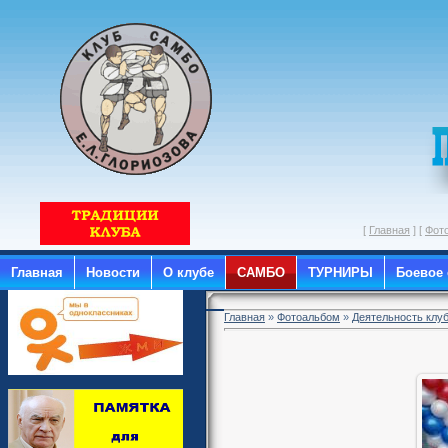
[
Главная
] [
Фот
Главная
Новости
О клубе
САМБО
ТУРНИРЫ
Боевое
Главная
»
Фотоальбом
»
Деятельность клу