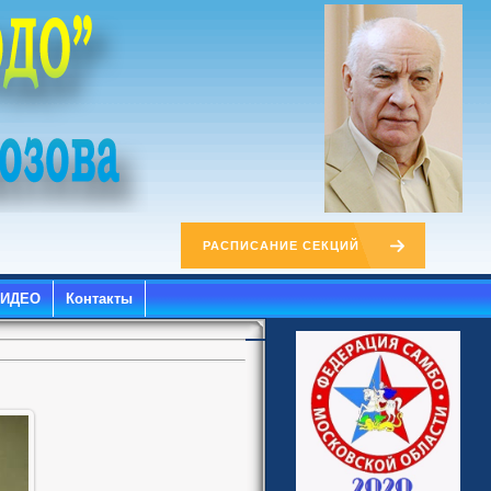
РАСПИСАНИЕ СЕКЦИЙ
ВИДЕО
Контакты