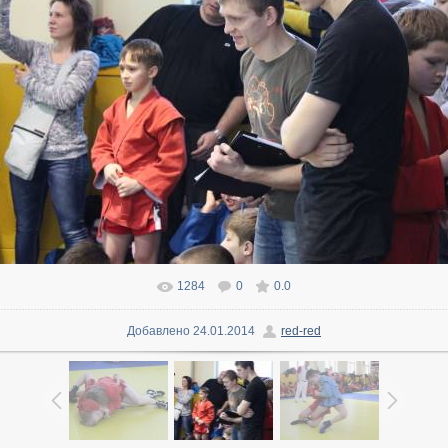
1284
0
0.0
В реальном размере
1600x1066
/ 169.4Kb
Добавлено
24.01.2014
red-red