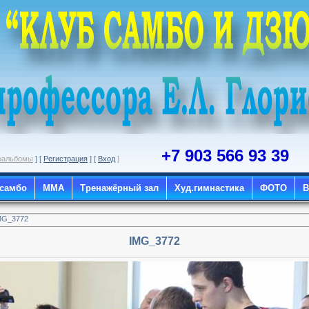
+7 903 566 93 39
оальбомы
] [
Регистрация
] [
Вход
]
 самбо
ММА
Тренажёрный зал
Худ.гимнастика
ФОТО
MG_3772
IMG_3772