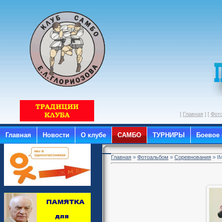
[
Главная
] [
Фот
Главная
Новости
О клубе
САМБО
ТУРНИРЫ
Боевое
Главная
»
Фотоальбом
»
Соревнования
» I