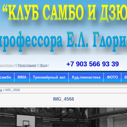
+7 903 566 93 39
оальбомы
] [
Регистрация
] [
Вход
]
 самбо
ММА
Тренажёрный зал
Худ.гимнастика
ФОТО
ба
» IMG_4568
IMG_4568