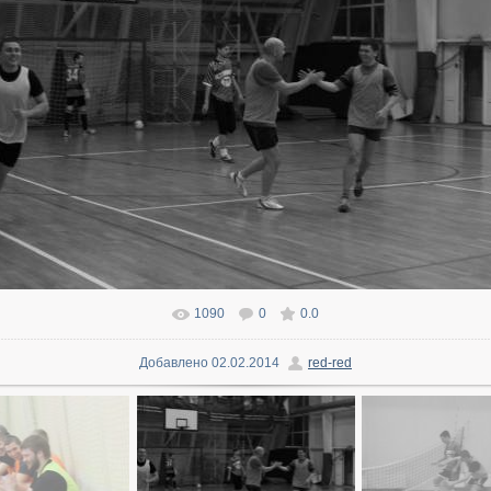
1090
0
0.0
В реальном размере
1600x1066
/ 162.6Kb
Добавлено
02.02.2014
red-red