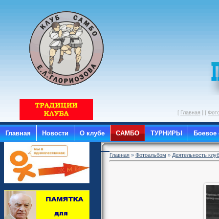
[
Главная
] [
Фот
Главная
Новости
О клубе
САМБО
ТУРНИРЫ
Боевое
Главная
»
Фотоальбом
»
Деятельность клу