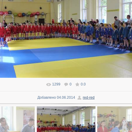
1299
0
0.0
В реальном размере
1600x1066
/ 187.9Kb
Добавлено
04.06.2014
red-red