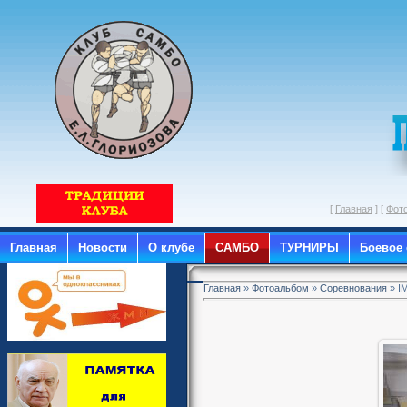
[
Главная
] [
Фот
Главная
Новости
О клубе
САМБО
ТУРНИРЫ
Боевое
Главная
»
Фотоальбом
»
Соревнования
» I