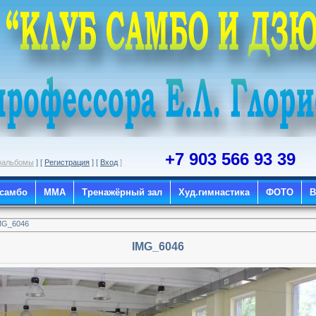
+7 903 566 93 39
оальбомы
] [
Регистрация
] [
Вход
]
 самбо
ММА
Тренажёрный зал
Худ.гимнастика
ФОТО
MG_6046
IMG_6046