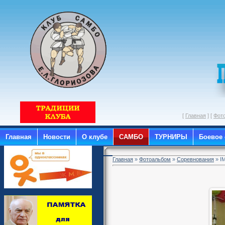
[
Главная
] [
Фот
Главная
Новости
О клубе
САМБО
ТУРНИРЫ
Боевое
Главная
»
Фотоальбом
»
Соревнования
» I