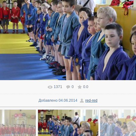
1371
0
0.0
В реальном размере
1600x1066
/ 213.7Kb
Добавлено
04.06.2014
red-red