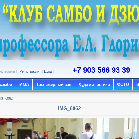
+7 903 566 93 39
оальбомы
] [
Регистрация
] [
Вход
]
 самбо
ММА
Тренажёрный зал
Худ.гимнастика
ФОТО
MG_6062
IMG_6062