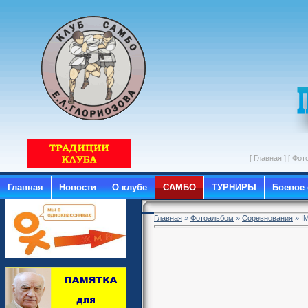
[
Главная
] [
Фот
Главная
Новости
О клубе
САМБО
ТУРНИРЫ
Боевое
Главная
»
Фотоальбом
»
Соревнования
» I