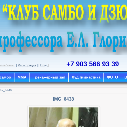
+7 903 566 93 39
оальбомы
] [
Регистрация
] [
Вход
]
 самбо
ММА
Тренажёрный зал
Худ.гимнастика
ФОТО
MG_6438
IMG_6438