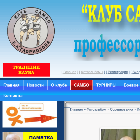
[
Главная
] [
Фотоальбомы
] [
Регистрация
] [
Вхо
Главная
Новости
О клубе
САМБО
ТУРНИРЫ
Боевое
Контакты
Главная
»
Фотоальбом
»
Соревнования
» I