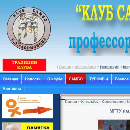
[
Главная
] [
Фотоальбомы
] [
Регистрация
] [
Вхо
Главная
Новости
О клубе
САМБО
ТУРНИРЫ
Боевое
Контакты
Главная
»
Фотоальбом
»
Соревнования
» М
МГТУ им.