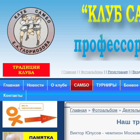
[
Главная
] [
Фотоальбомы
] [
Регистрация
] [
Вхо
Главная
Новости
О клубе
САМБО
ТУРНИРЫ
Боевое
Контакты
Главная
»
Фотоальбом
»
Деятель
Наш тр
Виктор Юлусов - чемпион Московс