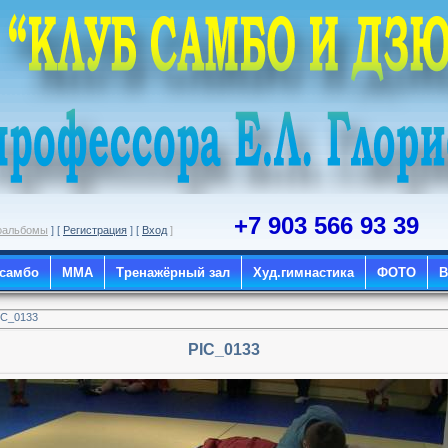
+7 903 566 93 39
оальбомы
] [
Регистрация
] [
Вход
]
 самбо
ММА
Тренажёрный зал
Худ.гимнастика
ФОТО
IC_0133
PIC_0133