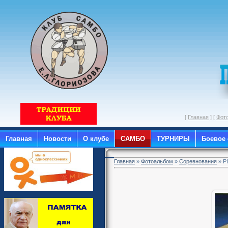
[
Главная
] [
Фот
Главная
Новости
О клубе
САМБО
ТУРНИРЫ
Боевое
Главная
»
Фотоальбом
»
Соревнования
» P