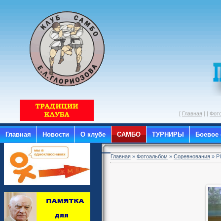
[
Главная
] [
Фот
Главная
Новости
О клубе
САМБО
ТУРНИРЫ
Боевое
Главная
»
Фотоальбом
»
Соревнования
» P