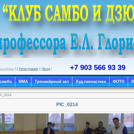
+7 903 566 93 39
оальбомы
] [
Регистрация
] [
Вход
]
 самбо
ММА
Тренажёрный зал
Худ.гимнастика
ФОТО
IC_0214
PIC_0214