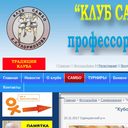
[
Главная
] [
Фотоальбомы
] [
Регистрация
] [
Вхо
Главная
Новости
О клубе
САМБО
ТУРНИРЫ
Боевое
Контакты
Главная
»
Фотоальбом
»
Соревнования
» "
"Кубо
25.11.2017 Одинцовский р-н