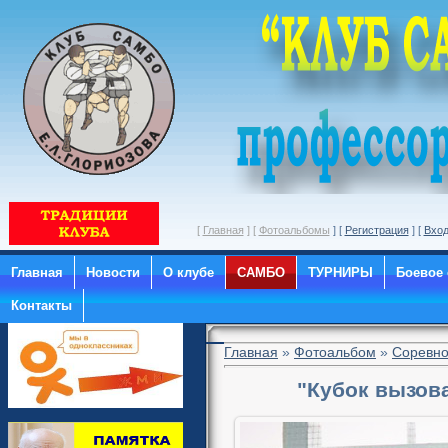
[
Главная
] [
Фотоальбомы
] [
Регистрация
] [
Вхо
Главная
Новости
О клубе
САМБО
ТУРНИРЫ
Боевое
Контакты
Главная
»
Фотоальбом
»
Соревно
"Кубок вызова