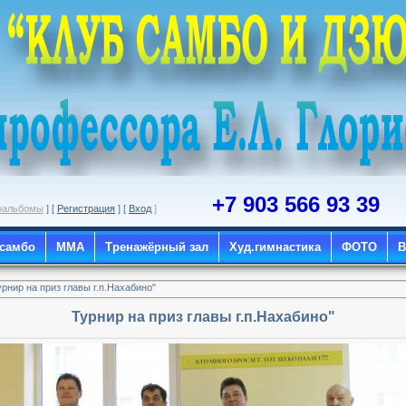
+7 903 566 93 39
оальбомы
] [
Регистрация
] [
Вход
]
 самбо
ММА
Тренажёрный зал
Худ.гимнастика
ФОТО
рнир на приз главы г.п.Нахабино"
Турнир на приз главы г.п.Нахабино"