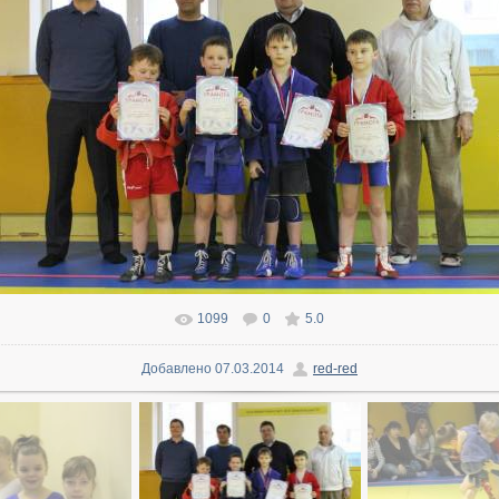
1099
0
5.0
В реальном размере
1280x853
/ 209.4Kb
Добавлено
07.03.2014
red-red