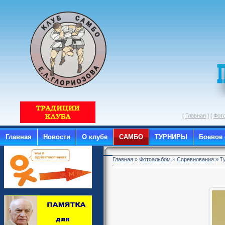
[
Главная
] [
Фот
Главная
Новости
О клубе
САМБО
ТУРНИРЫ
Боевое
Главная
»
Фотоальбом
»
Соревнования
» Ту