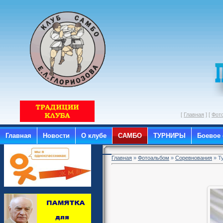
[
Главная
] [
Фот
Главная
Новости
О клубе
САМБО
ТУРНИРЫ
Боевое
Главная
»
Фотоальбом
»
Соревнования
» Ту