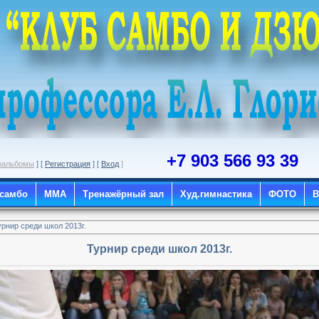
+7 903 566 93 39
оальбомы
] [
Регистрация
] [
Вход
]
 самбо
ММА
Тренажёрный зал
Худ.гимнастика
ФОТО
рнир среди школ 2013г.
Турнир среди школ 2013г.