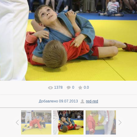
1378
0
0.0
В реальном размере
1600x1066
/ 162.2Kb
Добавлено
09.07.2013
red-red