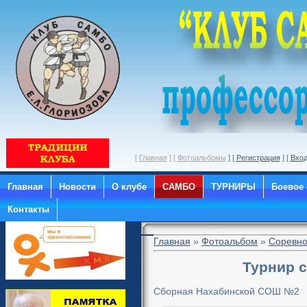
[
Главная
] [
Фотоальбомы
] [
Регистрация
] [
Вхо
Главная
Новости
О клубе
САМБО
ТУРНИРЫ
Боевое
Контакты
Главная
»
Фотоальбом
»
Соревно
Турнир с
Сборная Нахабинской СОШ №2