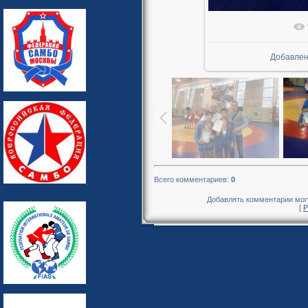
В реально
Добавле
Всего комментариев
:
0
Добавлять комментарии могу
[
Р