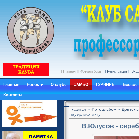
[
Главная
] [
Фотоальбомы
] [
Регистрация
] [
Вхо
Главная
Новости
О клубе
САМБО
ТУРНИРЫ
Боевое
Контакты
Главная
»
Фотоальбом
»
Деятель
пауэрлифтингу.
В.Юлусов - сере